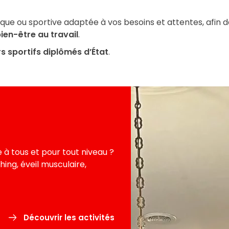
ique ou sportive adaptée à vos besoins et attentes, afin 
bien-être au travail
.
s sportifs diplômés d’État
.
 à tous et pour tout niveau ?
hing, éveil musculaire,
Découvrir les activités