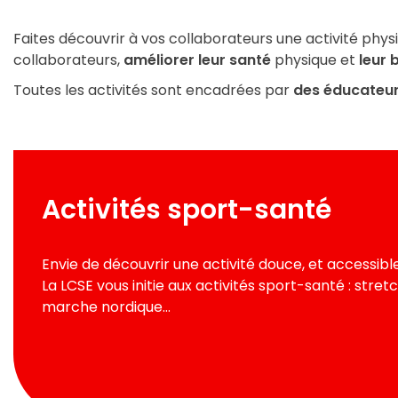
Faites découvrir à vos collaborateurs une activité phys
collaborateurs,
améliorer leur santé
physique et
leur 
Toutes les activités sont encadrées par
des éducateur
Activités sport-santé
Envie de découvrir une activité douce, et accessible
La LCSE vous initie aux activités sport-santé : stretc
marche nordique…