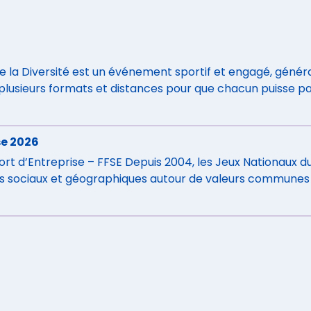
e la Diversité est un événement sportif et engagé, géné
plusieurs formats et distances pour que chacun puisse p
 La course […]
se 2026
ort d’Entreprise – FFSE Depuis 2004, les Jeux Nationaux 
ns sociaux et géographiques autour de valeurs communes qu
port d’entreprise sont ouverts à tous les salariés […]